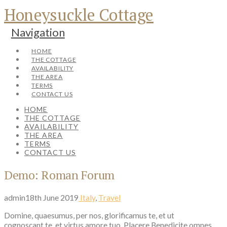
Honeysuckle Cottage
Navigation
HOME
THE COTTAGE
AVAILABILITY
THE AREA
TERMS
CONTACT US
HOME
THE COTTAGE
AVAILABILITY
THE AREA
TERMS
CONTACT US
Demo: Roman Forum
admin
18th June 2019
Italy
,
Travel
Domine, quaesumus, per nos, glorificamus te, et ut
cognoscant te, et virtus amore tuo. Placere Benedicite omnes