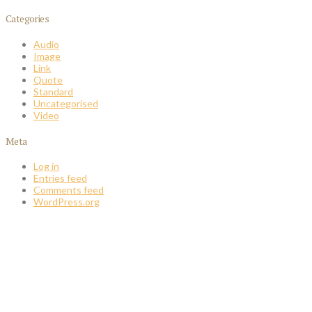
Categories
Audio
Image
Link
Quote
Standard
Uncategorised
Video
Meta
Log in
Entries feed
Comments feed
WordPress.org