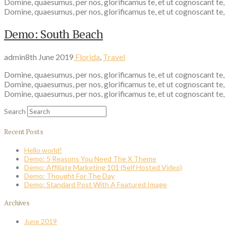
Domine, quaesumus, per nos, glorificamus te, et ut cognoscant te,
Domine, quaesumus, per nos, glorificamus te, et ut cognoscant te,
Demo: South Beach
admin
8th June 2019
Florida
,
Travel
Domine, quaesumus, per nos, glorificamus te, et ut cognoscant te,
Domine, quaesumus, per nos, glorificamus te, et ut cognoscant te,
Domine, quaesumus, per nos, glorificamus te, et ut cognoscant te,
Search
Recent Posts
Hello world!
Demo: 5 Reasons You Need The X Theme
Demo: Affiliate Marketing 101 (Self Hosted Video)
Demo: Thought For The Day
Demo: Standard Post With A Featured Image
Archives
June 2019