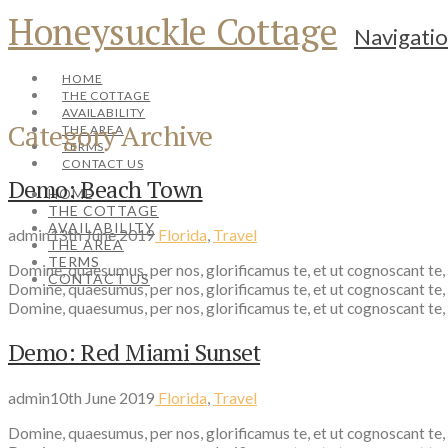
Honeysuckle Cottage
Navigati
HOME
THE COTTAGE
AVAILABILITY
Category Archive
THE AREA
TERMS
CONTACT US
Demo: Beach Town
HOME
THE COTTAGE
AVAILABILITY
admin
13th June 2019
Florida
,
Travel
THE AREA
TERMS
Domine, quaesumus, per nos, glorificamus te, et ut cognoscant te,
CONTACT US
Domine, quaesumus, per nos, glorificamus te, et ut cognoscant te,
Domine, quaesumus, per nos, glorificamus te, et ut cognoscant te,
Demo: Red Miami Sunset
admin
10th June 2019
Florida
,
Travel
Domine, quaesumus, per nos, glorificamus te, et ut cognoscant te,