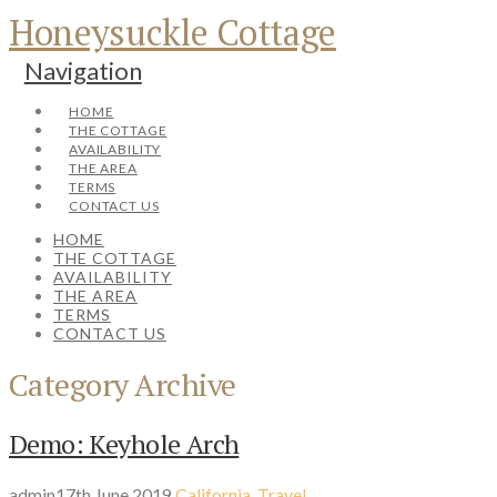
Honeysuckle Cottage
Navigation
HOME
THE COTTAGE
AVAILABILITY
THE AREA
TERMS
CONTACT US
HOME
THE COTTAGE
AVAILABILITY
THE AREA
TERMS
CONTACT US
Category Archive
Demo: Keyhole Arch
admin
17th June 2019
California
,
Travel